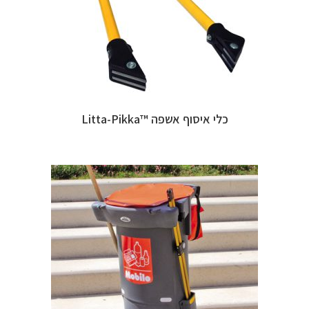
כלי איסוף אשפה ™Litta-Pikka